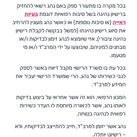
בכל מקרה בו מתעורר ספק באם נהג רשאי להחזיק
ברישיון נהיגה בשל סיבות רפואיות דוגמת
בעיות
ראייה
(או סיבות נוספות) או כאשר נהג מעונין להרחיב
את סיווג רישיון נהיגתו (למשל בבקשה לקבלת רישיון
נהיגה ציבורי), אזי שיומצא לנהג זימון לבדיקות ו/או
מבחנים למיניהם, שיבוצעו על ידי המרב"ד ו/או מי
מטעמו.
בכל עת בו משרד הרישוי מקבל דיווח באשר לספק
לגבי כשירותו של נהג, הרי שמשרד הרישוי יעביר את
המידע למרב"ד.
המכון הרפואי, הוא זה אשר אחראי על ביצוע בדיקות
לאותו נהג, אשר לכאורה מיוחסת לו העדר כשירות
רפואית לנהיגה בטוחה.
נהג אשר יזומן למרב"ד, חייב להתייצב לבדיקותיו, ולא
– רישיונו יותלה.