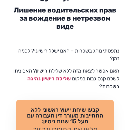
Лишение водительских прав
за вождение в нетрезвом
виде
נתפסתי נוהג בשכרות – האם ישלל רישיוני? לכמה
זמן?
האם אפשר לצאת מזה ללא שלילת רישיון? האם ניתן
לשלם קנס גבוה במקום
שלילת רישיון נהיגה
בשכרות?
קבעו שיחת ייעוץ ראשוני ללא
התחייבות מעורך דין תעבורה עם
מעל 15 שנות ניסיון:
מלאו את הטופס ונחזור