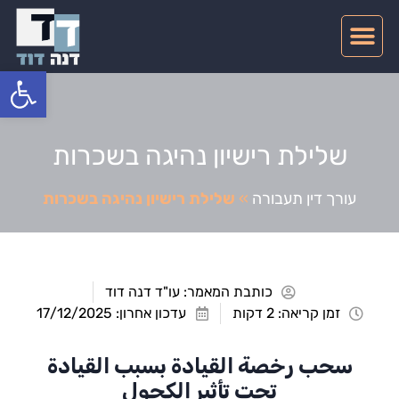
צרו קשר
דיני תעבורה
תחומי התמחות
פתח סרגל
שלילת רישיון נהיגה בשכרות
עורך דין תעבורה
»
שלילת רישיון נהיגה בשכרות
כותבת המאמר:
עו"ד דנה דוד
זמן קריאה: 2 דקות
עדכון אחרון: 17/12/2025
سحب رخصة القيادة بسبب القيادة
تحت تأثير الكحول