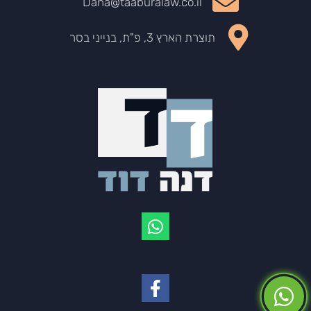
Dana@taaburalaw.co.il
תוצרת הארץ 3, פ"ת, בנייני בסר