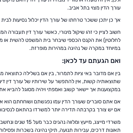
עורך הדין מצוי בתל אביב.
אך כן יתכן ששכר טרחתו של עורך הדין יכלול נסיעות לבי
חשוב לציין כי זהו שיקול מינורי, כאשר עורך דין תעבורה 
לחלוטין) את הקנס הכספי שיבחר בית המשפט להשית או מ
במיוחד במקרה של נהיגה במהירות מופרזת.
ואם הגעתם עד לכאן:
בין אם מדובר באי ציות לתמרור, בין אם בשלילה כתוצאה מ
שתוצאותיה קשות, אין להתפשר על שירותיו של עורך דין די
במקצוענות אך יישאר קשוב ואמפתי ויהיה מסוגל להביא את
אם אתם סוברים שעורך הדין עמו נפגשתם ושוחחתם הוא אכן כ
אם יש צורך בקרבתה תדירה יותר למשרדו בהתאם לנסיבות 
משרדי מייצג, מייעץ ומלווה נהגים כבר מעל 15 שנים ונחשב למומחה בולט בתחומי
תאונות דרכים, עבירות תנועה, תיקי נהיגה בשכרות ופסילות 