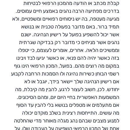
קבלת מכתב או הודעה מהמכון הרפואי לבטיחות
בדרכים מפתיעה הרבה נהגים באמצע חיים עמוסים.
מגיעה מעטפה, בה יש ניסוחים רפואיים ומשפטיים, ולא
תמיד ברור, באם מדובר בפעולה טכנית או בנושא
אשר יכול להשפיע בפועל על רישיון הנהיגה. ישנם
נהגים אשר מניחים כי מדובר רק בבדיקה שגרתית
וממשיכים הלאה. אחרים, אומרים לעצמם, כי יטפלו
בזה כאשר יהיה להם פנאי, או כאשר יגיעו לבד ויבינו
במקום מה רוצים מהם. בפועל, המכון הרפואי הינו גוף
רשמי הבוחן כשירות נהיגה ולו הסמכות הרחבה לקבוע
אם רישיון הנהיגה שלך יישאר בידך, יוגבל או לא
יחודש. לכן, חשוב לעצור לרגע, להבין מה קיבלת, מה
המשמעות האפשרית בחיי היום יום, ומהם הסיכונים.
אם מתעלמים או מטפלים בנושא בלי להבין עד הסוף
מה עושים. התייחסות רצינית בשלב מוקדם יכולה
למנוע מצבים שבהם נהג מגלה מאוחר מדי שהחלטה
אחת של המכון הרפואי השפיעה על העבודה שלו, על