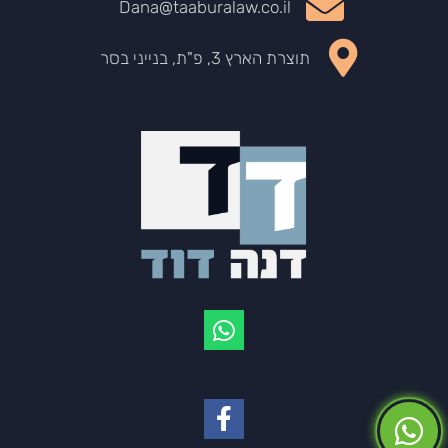
Dana@taaburalaw.co.il
תוצרת הארץ 3, פ"ת, בנייני בסר