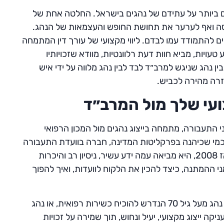
 ביותר על עתידם של נהגים בישראל. החלטה אחת של
פרנסה ואף לערער את תחושת החופש והעצמאות של הנהג.
ם להתמודד עמו לבדם. ליווי מקצועי של עורך דין המתמחה
עויות, מביא חוות דעת רלוונטיות, מוודא שזכויותיו
ן נהג שניגש למרב״ד לבד לבין נהג מלווה על ידי איש
חזרה מהירה לכביש.
ועי שלך מול המרב״ד
לה מ־15 שנה בתחום דיני התעבורה, מתמחה בייצוג נהגים מול המכון הרפואי
 כמי שכיהנה בפרקליטות המדינה, חברה בוועדת התעבורה
הארצית ויושבת ראש ועדת המרב״ד בלשכת עורכי הדין מאז 2008, היא מביאה עמה ידע עשיר, ניסיון רב והיכרות
 ההמתנה, כיצד להכין את הלקוח לוועדות, ואיך להפוך
בין אם מדובר בנהג מקצועי המבקש לחדש רישיון למשאית, נהג מעל גיל 70 הנדרש להוכיח כשירות רפואית, או נהג
 ייצוג מקצועי, יעיל ונחוש, תוך שמירה על זכויות