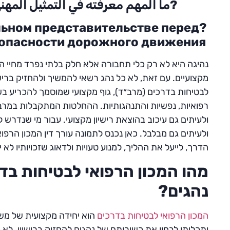
?ما المهم معرفته في التمثيل المهن
льном представительстве перед
зопасности дорожного движения
נהיגה היא לא רק כלי תחבורה אלא חלק בלתי נפרד מחיי היו
מקצועיים. עם זאת, לא כל נהג רשאי להמשיך ולהחזיק בריש
לבטיחות בדרכים (מרב״ד), גוף מקצועי שמוסמך להכריע בש
רפואיות, נפשיות והתנהגותיות. ההחלטות המתקבלות במרב״ד
ולעיתים גם עיכוב בהוצאת רישיון מקצועי. עבור מי שנדרש ל
ולעיתים גם מבלבל. כאן נכנס לתמונה עורך דין המכון הרפו
הדרך, לייעל את ההליך, למנוע טעויות ולדאוג שזכויותיו לא יי
מהו המכון הרפואי לבטיחות בדר
נהגים?
המכון הרפואי לבטיחות בדרכים
הוא יחידה מקצועית של מש
ותכליתו לבחון את כשירותם של נהגים להחזיק ברישיון. לא