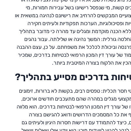
 בתאונות דרכים קשות, מי שנפסל רישיונו בשל עבירות חמורות, מי
ועיים המבקשים להרחיב את רישיונם לנהיגה במשאית או
ות ופסיכולוגיות, הערכות תפקודיות ולעיתים חקירה
ך ללא הכנה מוקדמת ומגלים עד מהרה כי מדובר בתהליך
לטה גורלית: המשך נהיגה או שלילתה. עבור נהגים
פרנסה וביכולת לכלכל את משפחתם. על כן, עצם ההבנה
וד של עורך דין המכון הרפואי לבטיחות בדרכים, שמכיר
הכין את הלקוח בצורה המיטבית ביותר.
טיחות בדרכים מסייע בתהליך?
 חסר תכלית: טפסים רבים, בקשות לא ברורות, זימונים
וי מקצועי מגלים במהרה שהם מתעכבים חודשים ארוכים,
ו של עורך דין המכון הרפואי לבטיחות בדרכים. הוא מלווה
ף את כל המסמכים הדרושים ודואג להגישם בצורה
, כיצד להתמודד עם דרישות חסרות היגיון ולעיתים גם
הג להגיע לוועדות מוכן: הוא יודע אילו שאלות יישאל,