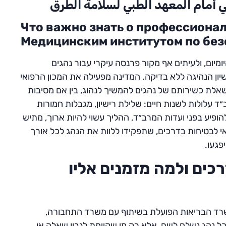
ي أمام المعهد الطبي لسلامة الطرق
?Что важно знать о профессиона
Медицинским институтом по бе
מיום, ולעיתים אף מקור פרנסה עיקרי עבור נהגים
יון הנהיגה ללא בדיקה. המדינה מפעילה את המכון הרפואי
אלת כשירותם של נהגים להמשיך לנהוג, בין אם מסיבות
 עלולות לשנות חיים: שלילת רישיון, מגבלות חמורות
הופיע בפני ועדות המרב״ד, ההליך עשוי להיות ארוך, מתיש
אי לבטיחות בדרכים, שתפקידו ללוות את הנהג לכל אורך
פגעו.
כים ולמה מזמנים אליו
רד הבריאות הפועלת בשיתוף עם משרד התחבורה,
 כל נהג נשלח לשם, אלא רק מי שקיימת לגביו שאלה או