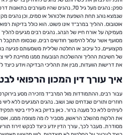
ספק: נהגים מעל גיל 70, נהגים שהיו מעורבים
שנמצא נוהג תחת השפעת אלכוהול או סמים, וכן נהגים מקצ
אוטובוס. ההליך במרב״ד אינו פשוט. הוא כולל בדיקות רפואי
מעמיקה על אורח חייו של הנהג. נהגים רבים מגיעים להלי
מסועף אשר עלול להימשך חודשים רבים, שבסופו תתקבל הח
מקצועיים, כל עיכוב או החלטה שלילית משמעותם פגיעה ב
של חשיבות ההליך וההשלכות הנובעות ממנו מחייבת ליווי צמ
את דרישות הוועדות, מבין את תהליכי הבדיקה ויודע כיצד ל
איך עורך דין המכון הרפואי לב
עבור רבים, ההתמודדות מול המרב״ד מזכירה מסע בירוקרטי
חוזרים ותורים שנדחים שוב ושוב. נהגים המגיעים ללא ליו
לעיתים ללא כל מענה ברור. כאן בדיוק בא לידי ביטוי תפקיד
את הלקוח מהשלב הראשון, מסביר לו מה מצופה ממנו, אוס
מסודרת. מעבר לכך, עורך הדין יודע כיצד לבקש זירוז תורים
כיצד לערער על החלטות לא מוצדקות. ליווי מקצועי מאפשר לנ