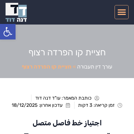
צרו קשר
דיני תעבורה
תחומי התמחות
פתח סרגל
חציית קו הפרדה רצוף
עורך דין תעבורה
»
חציית קו הפרדה רצוף
כותבת המאמר:
עו"ד דנה דוד
זמן קריאה: 3 דקות
עדכון אחרון: 18/12/2025
اجتياز خط فاصل متصل