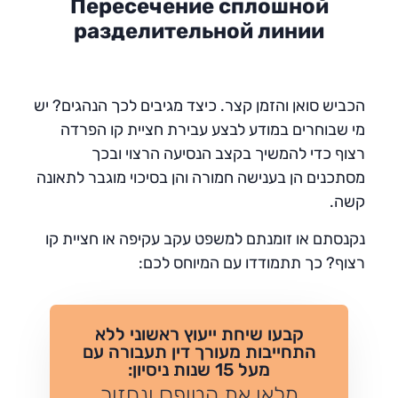
Пересечение сплошной
разделительной линии
הכביש סואן והזמן קצר. כיצד מגיבים לכך הנהגים? יש
מי שבוחרים במודע לבצע עבירת חציית קו הפרדה
רצוף כדי להמשיך בקצב הנסיעה הרצוי ובכך
מסתכנים הן בענישה חמורה והן בסיכוי מוגבר לתאונה
קשה.
נקנסתם או זומנתם למשפט עקב עקיפה או חציית קו
רצוף? כך תתמודדו עם המיוחס לכם:
קבעו שיחת ייעוץ ראשוני ללא
התחייבות מעורך דין תעבורה עם
מעל 15 שנות ניסיון:
מלאו את הטופס ונחזור